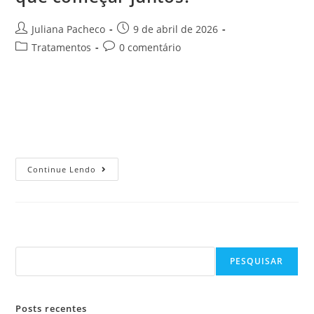
Juliana Pacheco
9 de abril de 2026
Tratamentos
0 comentário
Prevenção é o segredo: por que iniciar os tratamentos
estéticos junto com o emagrecimento? Quando o assunto é
emagrecimento, muitas pessoas focam apenas na balança.
No entanto, o que poucos…
Continue Lendo
Pesquisar
PESQUISAR
Posts recentes