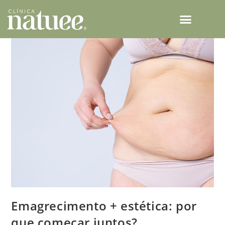
TECNOLOGIAS NATUEE
Emagrecimento + estética: por
que começar juntos?