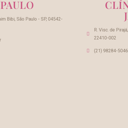
 PAULO
CLÍ
aim Bibi, São Paulo - SP, 04542-
R. Visc. de Piraj
22410-002
r
(21) 98284-5046 