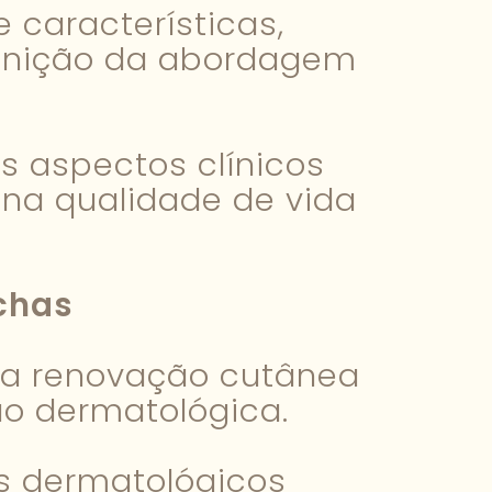
 características,
finição da abordagem
s aspectos clínicos
na qualidade de vida
chas
ra renovação cutânea
ão dermatológica.
s dermatológicos