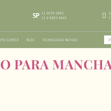
11 3078-2853
S
SP
1
11 9 8963-9445
RPO CLÍNICO
BLOG
TECNOLOGIAS NATUEE
O PARA MANCH