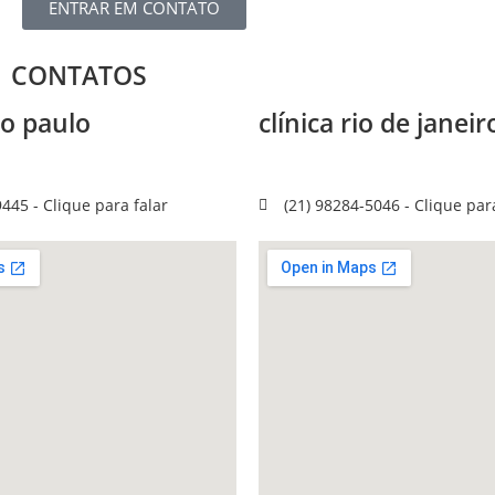
ENTRAR EM CONTATO
CONTATOS
ão paulo
clínica rio de janeir
 92 - Conjunto 102 - Itaim Bibi,
R. Visc. de Pirajá, 550 - sala
 SP, 04542-050
Rio de Janeiro - RJ, 22410-00
445 - Clique para falar
(21) 98284-5046 - Clique para