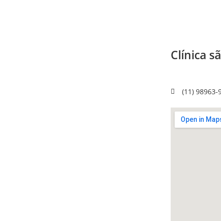
Clínica s
Rua Urussuí,
São Paulo -
(11) 98963-9