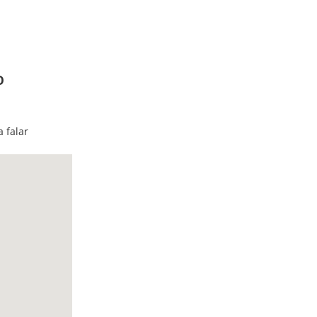
o
 602 - Ipanema,
2
 falar