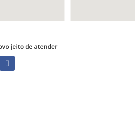
vo jeito de atender
e Conosco
te jamais deve usar seu conteúdo para autodiagnóstico ou autotr
empre deve ser consultado, pois só ele está habilitado para prati
Catalyst Marketing e Tecnologia