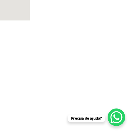
atamento. Segundo recomendação
car o ato médico. Responsável
Precisa de ajuda?