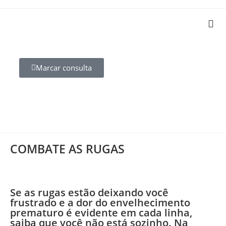
SP
11 3078-2853
Segun
11 9 8963-9445
11h 
Marcar consulta
COMBATE AS RUGAS
Se as rugas estão deixando você
frustrado e a dor do envelhecimento
prematuro é evidente em cada linha,
saiba que você não está sozinho. Na