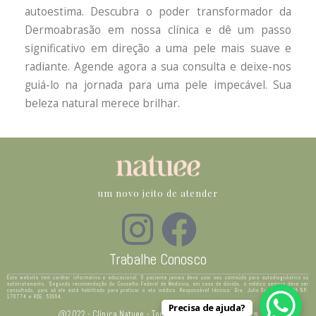
autoestima. Descubra o poder transformador da
Dermoabrasão em nossa clínica e dê um passo
significativo em direção a uma pele mais suave e
radiante. Agende agora a sua consulta e deixe-nos
guiá-lo na jornada para uma pele impecável. Sua
beleza natural merece brilhar.
um novo jeito de atender
Trabalhe Conosco
Este website tem caráter informativo e educacional. O paciente jamais deve usar seu conteúdo para autodiagnóstico ou
autotratamento. Segundo recomendação do Conselho Federal de Medicina, em caso de dúvida, o médico sempre deve ser
consultado, pois só ele está habilitado para praticar o ato médico. Responsável técnico: Dra. Julia Ocampo – CRM-SP:
170774 e RQE: 53564.
Precisa de ajuda?
@2022 - Clínica Natuee - Todos os direitos reservados