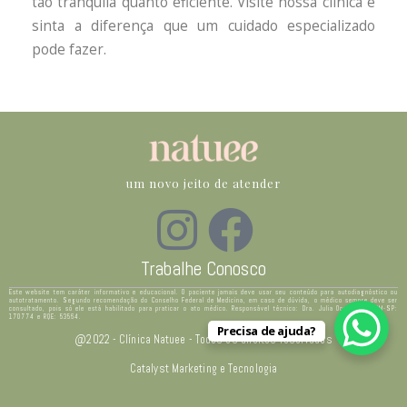
tão tranquila quanto eficiente. Visite nossa clínica e
sinta a diferença que um cuidado especializado
pode fazer.
um novo jeito de atender
Trabalhe Conosco
Este website tem caráter informativo e educacional. O paciente jamais deve usar seu conteúdo para autodiagnóstico ou
autotratamento. Segundo recomendação do Conselho Federal de Medicina, em caso de dúvida, o médico sempre deve ser
consultado, pois só ele está habilitado para praticar o ato médico. Responsável técnico: Dra. Julia Ocampo – CRM-SP:
170774 e RQE: 53564.
Precisa de ajuda?
@2022 - Clínica Natuee - Todos os direitos reservados
Catalyst Marketing e Tecnologia