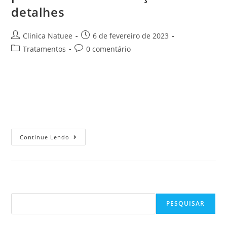
detalhes
Clinica Natuee
6 de fevereiro de 2023
Tratamentos
0 comentário
Muito mais do que apenas aparência, a feminização facial é
um dos procedimentos estéticos aliados da autoestima
e bem-estar. A técnica é escolha principalmente de
pacientes trans que desejam realizar uma…
Continue Lendo
Pesquisar
PESQUISAR