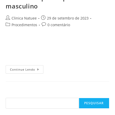
masculino
Clinica Natuee
29 de setembro de 2023
Procedimentos
0 comentário
Quem busca por procedimentos para reduzir a gordura
localizada já deve ter se deparado muitas vezes com o
termo “lipo”. Hoje, a área estética se desenvolveu bastante
e é possível…
Continue Lendo
Pesquisar
PESQUISAR