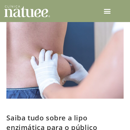
TECNOLOGIAS NATUEE
Saiba tudo sobre a lipo enzimática para o público masculino
Saiba tudo sobre a lipo
enzimática para o público