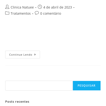
Clinica Natuee
4 de abril de 2023
Tratamentos
0 comentário
Apesar de serem um incômodo, nem toda espinha é igual.
Existem diferentes tipos de acne, e cada uma delas precisa
receber um tratamento específico. A acne mais comum é
aquela…
Continue Lendo
Pesquisar
PESQUISAR
Posts recentes