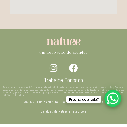
um novo jeito de atender
Trabalhe Conosco
Este website tem caráter informativo e educacional. O paciente jamais deve usar seu conteúdo para autodiagnóstico ou
autotratamento. Segundo recomendação do Conselho Federal de Medicina, em caso de dúvida, o médico sempre deve ser
consultado, pois só ele está habilitado para praticar o ato médico. Responsável técnico: Dra. Julia Ocampo – CRM-SP:
170774 e RQE: 53564.
Precisa de ajuda?
@2022 - Clínica Natuee - Todos os direitos reservados
Catalyst Marketing e Tecnologia