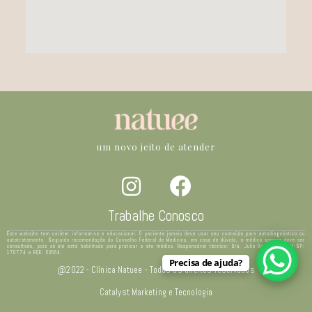
um novo jeito de atender
Trabalhe Conosco
Este website tem caráter informativo e educacional. O paciente jamais deve usar seu conteúdo para autodiagnóstico ou
autotratamento. Segundo recomendação do Conselho Federal de Medicina, em caso de dúvida, o médico sempre deve ser
consultado, pois só ele está habilitado para praticar o ato médico. Responsável técnico: Dra. Julia Ocampo – CRM-SP:
170774 e RQE: 53564.
Precisa de ajuda?
@2022 - Clínica Natuee - Todos os direitos reservados
Catalyst Marketing e Tecnologia