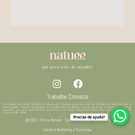
um novo jeito de atender
Trabalhe Conosco
Este website tem caráter informativo e educacional. O paciente jamais deve usar seu conteúdo para autodiagnóstico ou
autotratamento. Segundo recomendação do Conselho Federal de Medicina, em caso de dúvida, o médico sempre deve ser
consultado, pois só ele está habilitado para praticar o ato médico. Responsável técnico: Dra. Julia Ocampo – CRM-SP:
170774 e RQE: 53564.
Precisa de ajuda?
@2022 - Clínica Natuee - Todos os direitos reservados
Catalyst Marketing e Tecnologia