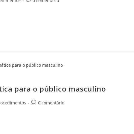
edimentos
0 comentário
 sua mente um ideal de resultado, que, às vezes, pode não sair
ticos que…
o enzimática para o público masculino
tica para o público masculino
rocedimentos
0 comentário
ocalizada já deve ter se deparado muitas vezes com o termo “lipo
vel…