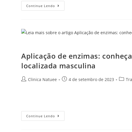
Continue Lendo
Aplicação de enzimas: conheça o
Aplicação de enzimas: conheça
localizada masculina
Clinica Natuee
4 de setembro de 2023
Tr
Hoje em dia é comum aliar a vida fitness à procura por
Nisso, a aplicação de enzimas está em alta por…
Continue Lendo