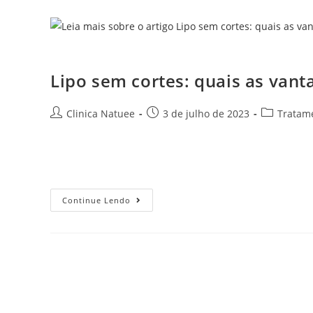
Lipo sem cortes: quai
Lipo sem cortes: quais as van
Clinica Natuee
3 de julho de 2023
Tratam
Felizmente, os avanços na medicina estética trouxeram 
procedimento revolucionário promete resultados sem a 
Continue Lendo