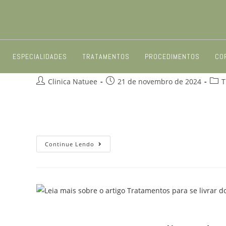
Estrias Vermelhas: Por Que El
ESPECIALIDADES
TRATAMENTOS
PROCEDIMENTOS
CO
Clinica Natuee
21 de novembro de 2024
T
As estrias vermelhas são aquelas “marcas” que apare
Quem nunca se olhou no espelho e notou esses riscos
Continue Lendo
tratamen