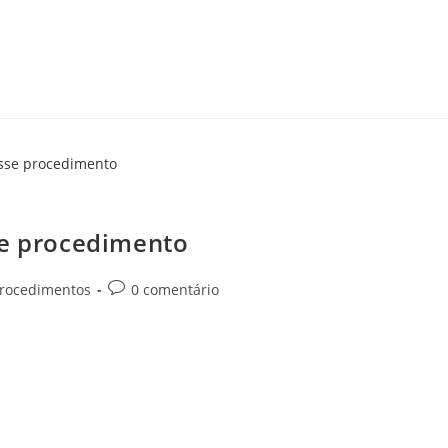
possibilita realçar…
 tudo sobre esse procedimento!
se procedimento
rocedimentos
0 comentário
nvelhecimento facial é uma realidade para muitos indivíduos. O
seja restaurar a firmeza…