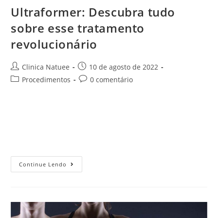
Ultraformer: Descubra tudo
sobre esse tratamento
revolucionário
Clinica Natuee
10 de agosto de 2022
Procedimentos
0 comentário
Com o passar dos anos é inevitável que o nosso corpo e
rosto sofra algumas alterações e mudanças, já que o
processo de envelhecimento é natural e acontece para
todos…
Continue Lendo