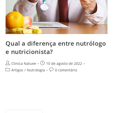
Qual a diferença entre nutrólogo
e nutricionista?
Clinica Natuee
10 de agosto de 2022
Artigos
/
Nutrologia
0 comentário
A alimentação saudável está cada vez mais despertando
interesses das pessoas, pois elas começaram a entender
melhor os benefícios que os alimentos podem trazer para o
corpo e para a…