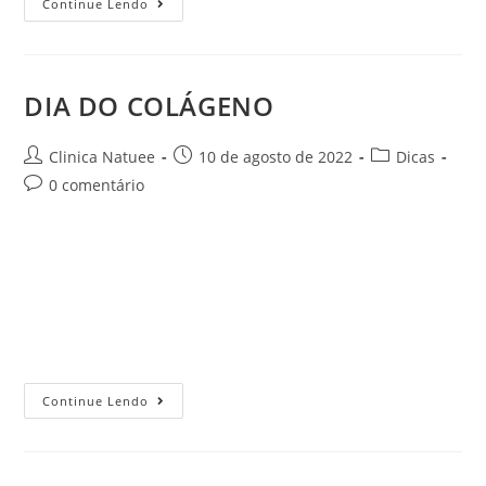
Continue Lendo
DIA DO COLÁGENO
Clinica Natuee
10 de agosto de 2022
Dicas
0 comentário
Sustentação e firmeza para a pele com os
bioestimuladores. Indicado para flacidez e
rejuvenescimento! Estímulo de produção de colágeno.
Resultado duradouro e aparência natural. Dentre as opções
de tratamento para…
Continue Lendo