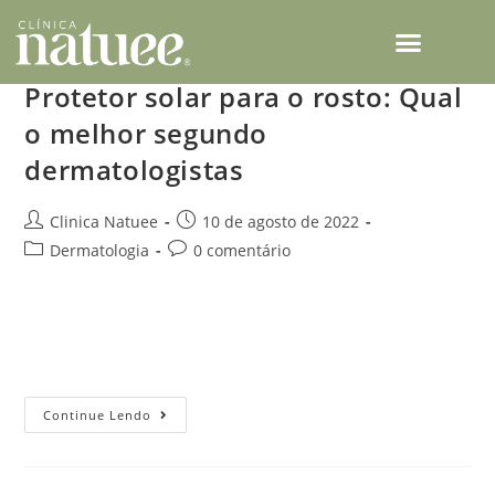
TECNOLOGIAS NATUEE
Protetor solar para o rosto: Qual
o melhor segundo
dermatologistas
Clinica Natuee
10 de agosto de 2022
Dermatologia
0 comentário
A pele é o maior órgão do corpo humano, e se você quer
cuidar dela como ela merece, precisa conhecer o melhor
protetor solar para o rosto, segundo dermatologistas. Vale…
Continue Lendo