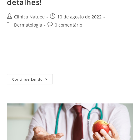
detalhes!
Clinica Natuee
10 de agosto de 2022
Dermatologia
0 comentário
A Dermatologia Clínica é a responsável pelo diagnóstico,
prevenção e tratamento de problemas e doenças que
atingem a pele e áreas adjacentes, como cabelos, unhas,
pelos e mucosas, como gengiva,…
Continue Lendo