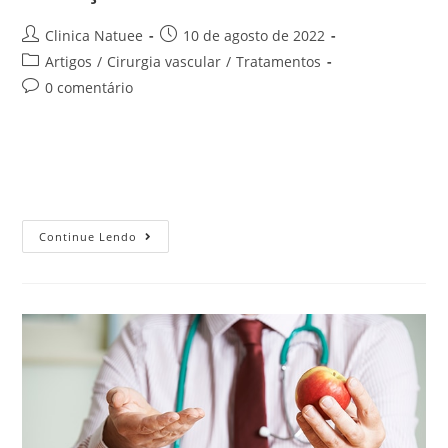
Clinica Natuee
10 de agosto de 2022
Artigos
/
Cirurgia vascular
/
Tratamentos
0 comentário
Com o passar do tempo, o corpo começa a apresentar
alguns sinais que podem trazer incômodo estético e físico,
como é o caso das varizes. Elas fazem parte do processo…
Continue Lendo