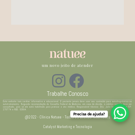
um novo jeito de atender
Trabalhe Conosco
Este website tem caráter informativo e educacional. O paciente jamais deve usar seu conteúdo para autodiagnóstico ou
autotratamento. Segundo recomendação do Conselho Federal de Medicina, em caso de dúvida, o médico sempre deve ser
consultado, pois só ele está habilitado para praticar o ato médico. Responsável técnico: Dra. Julia Ocampo – CRM-SP:
170774 e RQE: 53564.
Precisa de ajuda?
@2022 - Clínica Natuee - Todos os direitos reservados
Catalyst Marketing e Tecnologia