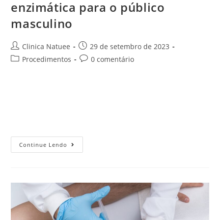
enzimática para o público
masculino
Clinica Natuee
29 de setembro de 2023
Procedimentos
0 comentário
Quem busca por procedimentos para reduzir a gordura
localizada já deve ter se deparado muitas vezes com o
termo “lipo”. Hoje, a área estética se desenvolveu bastante
e é possível…
Continue Lendo