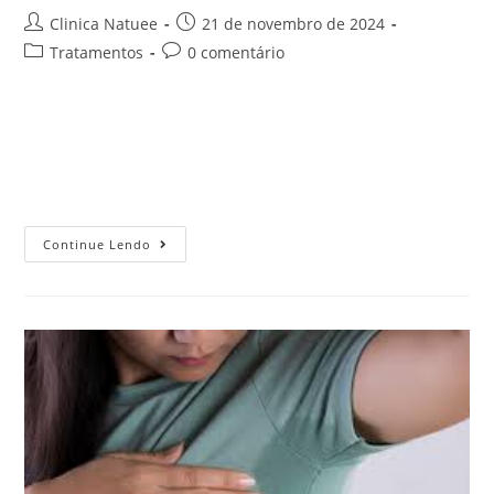
Clinica Natuee
21 de novembro de 2024
Tratamentos
0 comentário
As estrias vermelhas são aquelas “marcas” que aparecem
de repente na pele e nos pegam completamente
desprevenidos. Quem nunca se olhou no espelho e notou
esses riscos avermelhados, sem entender…
Continue Lendo