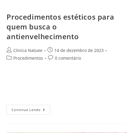
Procedimentos estéticos para quem busca o antienvelhecimento
Procedimentos estéticos para
quem busca o
antienvelhecimento
Clinica Natuee
14 de dezembro de 2023
Procedimentos
0 comentário
À medida que o tempo avança, a busca por procedimentos
estéticos antienvelhecimento torna-se uma prioridade para
muitos que desejam preservar a vitalidade e a juventude
da pele. A Clínica Natuee…
Continue Lendo