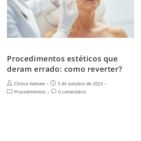
Procedimentos estéticos que deram errado: como reverter?
Procedimentos estéticos que
deram errado: como reverter?
Clinica Natuee
3 de outubro de 2023
Procedimentos
0 comentário
Ao procurar por mudanças estéticas, as pessoas têm em
sua mente um ideal de resultado, que, às vezes, pode não
sair como o esperado. Nestes casos de procedimentos
estéticos que…