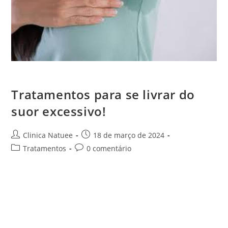
tratamento para suor excessivo
Tratamentos para se livrar do
suor excessivo!
Clinica Natuee
18 de março de 2024
Tratamentos
0 comentário
O suor excessivo, também conhecido como hiperidrose, é
certamente um dos pontos que mais incomodam no dia a
dia. Presente em diversos momentos da rotina, muitas
vezes eles podem atrapalhar…