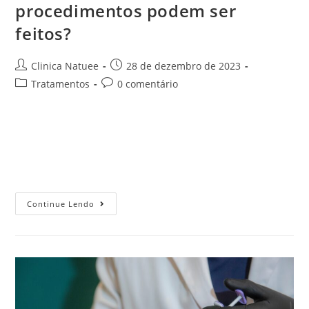
procedimentos podem ser
feitos?
Clinica Natuee
28 de dezembro de 2023
Tratamentos
0 comentário
Se você se sente incomodado com seus traços faciais e
deseja um ar mais viril, sabia que é possível recorrer a
procedimentos não invasivos? A masculinização da face
possibilita realçar…
Continue Lendo