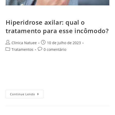
Hiperidrose axilar: qual o tratamento para esse incômodo?
Hiperidrose axilar: qual o
tratamento para esse incômodo?
Clinica Natuee
10 de julho de 2023
Tratamentos
0 comentário
O suor intenso que surge nos momentos mais inesperados
do dia traz um enorme desconforto para quem vivencia
isso. É por isso que as pessoas que lidam com a
hiperidrose…
Continue Lendo