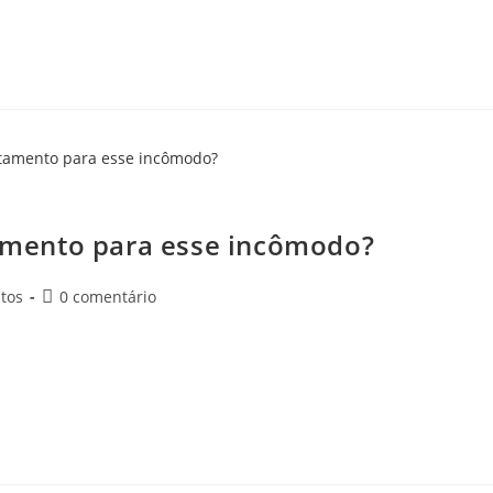
ual o tratamento para esse incômodo?
atamento para esse incômodo?
tos
0 comentário
os do dia traz um enorme desconforto para quem vivencia isso. É