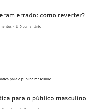
os que deram errado: como reverter?
eram errado: como reverter?
imentos
0 comentário
 sua mente um ideal de resultado, que, às vezes, pode não sair
ticos que…
o enzimática para o público masculino
tica para o público masculino