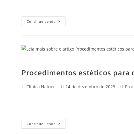
Radiesse surge como uma resposta eficaz para quem de
Continue Lendo
Procedimentos estéticos
Procedimentos estéticos para
Clinica Natuee
14 de dezembro de 2023
Pro
À medida que o tempo avança, a busca por procediment
muitos que desejam preservar a vitalidade e a juventud
Continue Lendo