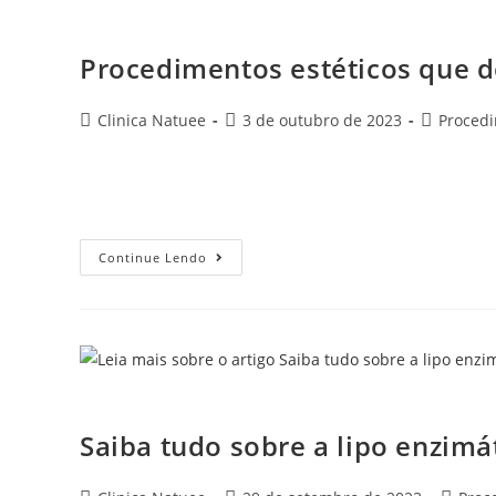
Procedimentos estétic
Procedimentos estéticos que d
Clinica Natuee
3 de outubro de 2023
Proced
Ao procurar por mudanças estéticas, as pessoas têm em
como o esperado. Nestes casos de procedimentos esté
Continue Lendo
Saiba tudo sobre a lip
Saiba tudo sobre a lipo enzimá