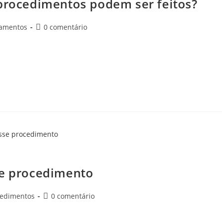
 procedimentos podem ser feitos?
tamentos
0 comentário
eseja um ar mais viril, sabia que é possível recorrer a
possibilita realçar…
 tudo sobre esse procedimento!
se procedimento
cedimentos
0 comentário
nvelhecimento facial é uma realidade para muitos indivíduos. O