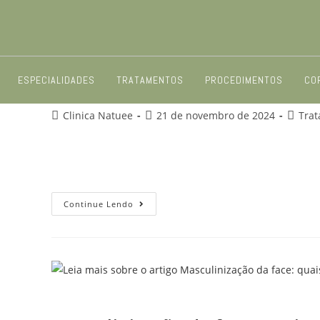
Estrias Vermelhas: Por Que El
ESPECIALIDADES
TRATAMENTOS
PROCEDIMENTOS
CO
Clinica Natuee
21 de novembro de 2024
Tra
As estrias vermelhas são aquelas “marcas” que apare
Quem nunca se olhou no espelho e notou esses riscos
Continue Lendo
Masculinização da face: