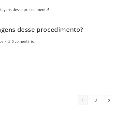
s as vantagens desse procedimento?
tagens desse procedimento?
os
0 comentário
uma alternativa inovadora como a lipo sem cortes. Este
necessidade de incisões. Saiba mais! A lipoaspiração é…
1
2