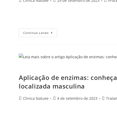
Clinica Natuee
29 de setembro de 2023
Proc
Quem busca por procedimentos para reduzir a gordura l
Hoje, a área estética se desenvolveu bastante e é possí
Continue Lendo
Aplicação de enzimas: conheça o
Aplicação de enzimas: conheça
localizada masculina
Clinica Natuee
4 de setembro de 2023
Trata
Hoje em dia é comum aliar a vida fitness à procura por