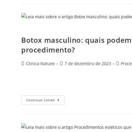
Botox masculino: quais pod
Botox masculino: quais podem 
procedimento?
Clinica Natuee
7 de dezembro de 2023
Proc
Quando se trata de cuidados com a pele, os homens est
manter uma aparência jovem e saudável. Sendo assim, t
Continue Lendo