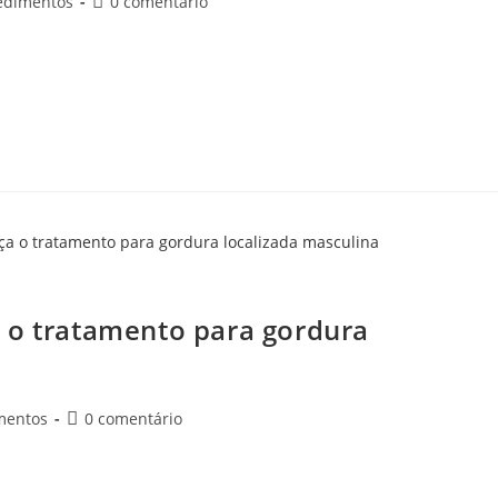
edimentos
0 comentário
ocalizada já deve ter se deparado muitas vezes com o termo “lipo
vel…
 tratamento para gordura localizada masculina
 o tratamento para gordura
mentos
0 comentário
 procedimentos estéticos para a obtenção do corpo dos sonhos.