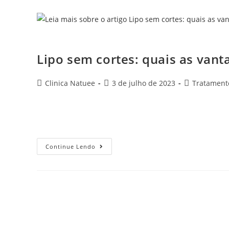
Lipo sem cortes: quai
Lipo sem cortes: quais as van
Clinica Natuee
3 de julho de 2023
Tratament
Felizmente, os avanços na medicina estética trouxeram 
procedimento revolucionário promete resultados sem a 
Continue Lendo