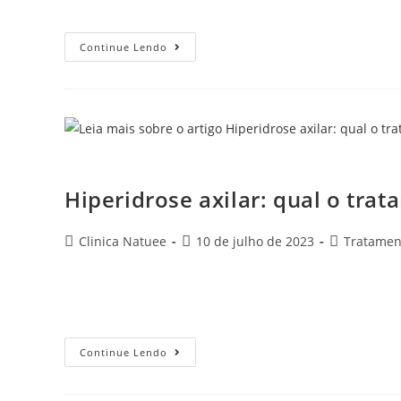
Nisso, a aplicação de enzimas está em alta por…
Continue Lendo
Hiperidrose axilar: q
Hiperidrose axilar: qual o tr
Clinica Natuee
10 de julho de 2023
Tratamen
O suor intenso que surge nos momentos mais inesperad
por isso que as pessoas que lidam com a hiperidrose…
Continue Lendo