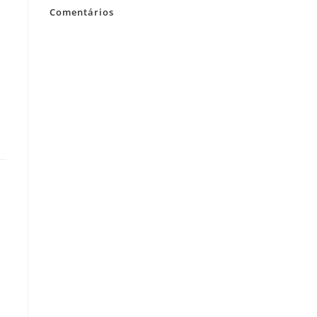
Comentários
Nenhum comentário para mostrar.