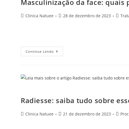
Masculinização da face: quais
Clinica Natuee
28 de dezembro de 2023
Tra
Se você se sente incomodado com seus traços faciais e d
procedimentos não invasivos? A masculinização da face 
Continue Lendo
Radiesse: saiba
Radiesse: saiba tudo sobre es
Clinica Natuee
21 de dezembro de 2023
Pro
A busca por procedimentos que atenuem os efeitos do e