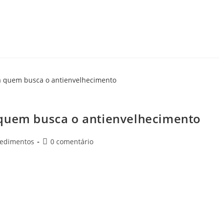
seja restaurar a firmeza…
 para quem busca o antienvelhecimento
 quem busca o antienvelhecimento
cedimentos
0 comentário
os estéticos antienvelhecimento torna-se uma prioridade para
e da pele. A Clínica Natuee…