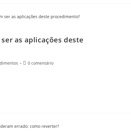
em ser as aplicações deste procedimento?
ser as aplicações deste
edimentos
0 comentário
ão cada vez mais conscientes e buscando soluções eficazes para
oxina botulínica,…